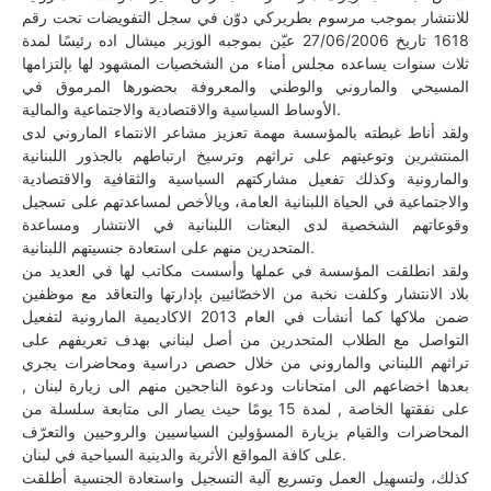
للانتشار بموجب مرسوم بطريركي دوّن في سجل التفويضات تحت رقم
1618 تاريخ 27/06/2006 عيّن بموجبه الوزير ميشال اده رئيسًا لمدة
ثلاث سنوات يساعده مجلس أمناء من الشخصيات المشهود لها بإلتزامها
المسيحي والماروني والوطني والمعروفة بحضورها المرموق في
الأوساط السياسية والاقتصادية والاجتماعية والمالية.
ولقد أناط غبطته بالمؤسسة مهمة تعزيز مشاعر الانتماء الماروني لدى
المنتشرين وتوعيتهم على تراثهم وترسيخ ارتباطهم بالجذور اللبنانية
والمارونية وكذلك تفعيل مشاركتهم السياسية والثقافية والاقتصادية
والاجتماعية في الحياة اللبنانية العامة، ويالأخص لمساعدتهم على تسجيل
وقوعاتهم الشخصية لدى البعثات اللبنانية في الانتشار ومساعدة
المتحدرين منهم على استعادة جنسيتهم اللبنانية.
ولقد انطلقت المؤسسة في عملها وأسست مكاتب لها في العديد من
بلاد الانتشار وكلفت نخبة من الاخصّائيين بإدارتها والتعاقد مع موظفين
ضمن ملاكها كما أنشأت في العام 2013 الاكاديمية المارونية لتفعيل
التواصل مع الطلاب المتحدرين من أصل لبناني بهدف تعريفهم على
تراثهم اللبناني والماروني من خلال حصص دراسية ومحاضرات يجري
بعدها اخضاعهم الى امتحانات ودعوة الناجحين منهم الى زيارة لبنان ,
على نفقتها الخاصة , لمدة 15 يومًا حيث يصار الى متابعة سلسلة من
المحاضرات والقيام بزيارة المسؤولين السياسيين والروحيين والتعرّف
على كافة المواقع الأثرية والدينية السياحية في لبنان.
كذلك، ولتسهيل العمل وتسريع آلية التسجيل واستعادة الجنسية أطلقت