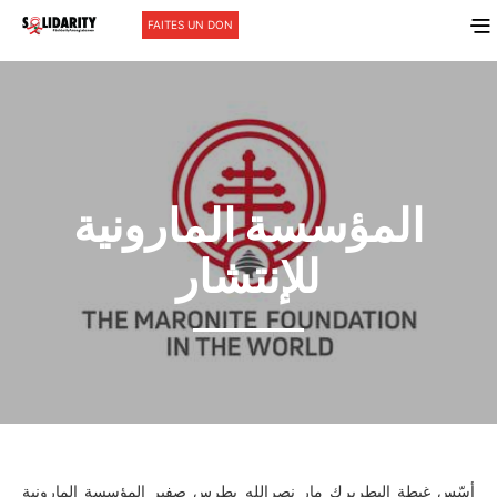
FAITES UN DON
المؤسسة المارونية
للإنتشار
أسّس غبطة البطريرك مار نصرالله بطرس صفير المؤسسة المارونية