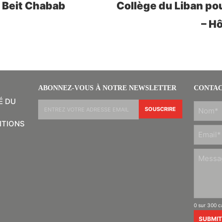
r Beit Chabab
Collège du Liban po
– H
ABONNEZ-VOUS À NOTRE NEWSLETTER
CONTAC
É DU
ITIONS
PRÉNOM
0 sur 300 