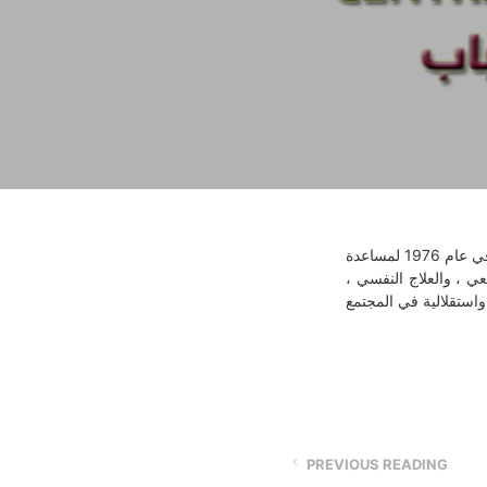
في البداية تم إنشاء مركز تعليمي في عام 1949 ، وتحولت كلية لبنان للمعوقين – هوبيتال بيت شباب في عام 1976 لمساعدة
بيعي ، والعلاج النفسي
PREVIOUS READING