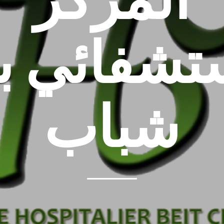
ستشفائي ب
شباب